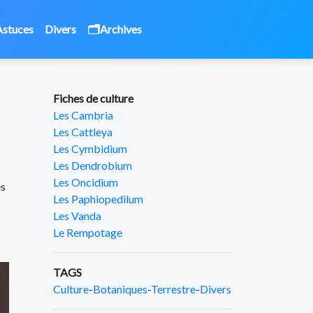
Astuces
Divers
🗂️Archives
Fiches de culture
Les Cambria
Les Cattleya
Les Cymbidium
Les Dendrobium
Les Oncidium
es
Les Paphiopedilum
Les Vanda
Le Rempotage
TAGS
Culture
-
Botaniques
-
Terrestre
-
Divers