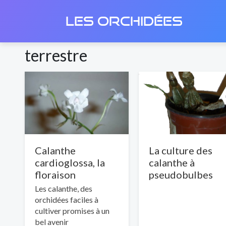
LES ORCHIDÉES
terrestre
Calanthe
La culture des
cardioglossa, la
calanthe à
floraison
pseudobulbes
Les calanthe, des
orchidées faciles à
cultiver promises à un
bel avenir